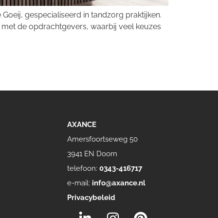
Goeij, gespecialiseerd in tandzorg praktijken.
 met de opdrachtgevers, waarbij veel keuzes
AXANCE
Amersfoortseweg 50
3941 EN Doorn
telefoon:
0343-416717
e-mail:
info@axance.nl
Privacybeleid