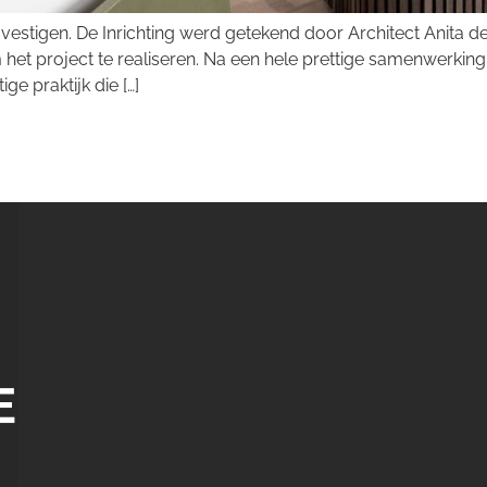
 vestigen. De Inrichting werd getekend door Architect Anita de 
 project te realiseren. Na een hele prettige samenwerking
ge praktijk die […]