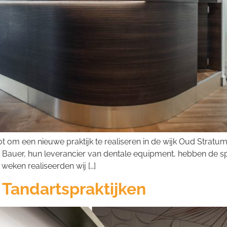
t om een nieuwe praktijk te realiseren in de wijk Oud Stratu
 Bauer, hun leverancier van dentale equipment, hebben de sp
weken realiseerden wij […]
 Tandartspraktijken